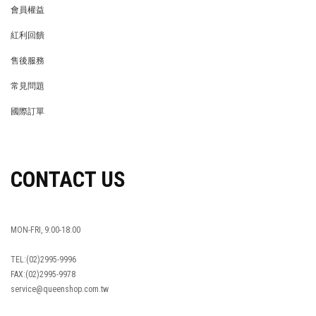
會員權益
MEMBER
紅利回饋
REWARDS POINTS
售後服務
RETURN POLICY
常見問題
FAQ
國際訂單
OVERSEAS ORDERS
CONTACT US
MON-FRI, 9:00-18:00
TEL:(02)2995-9996
FAX:(02)2995-9978
service@queenshop.com.tw