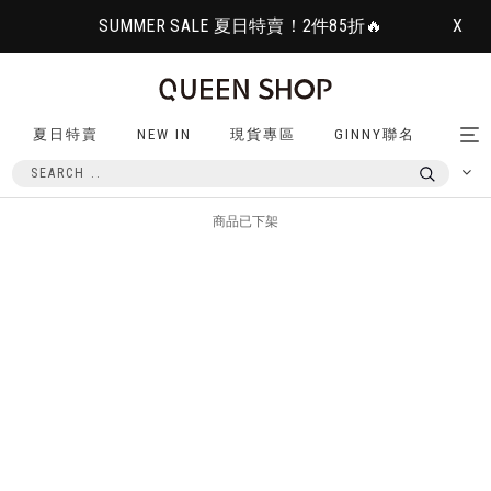
SUMMER SALE 夏日特賣！2件85折🔥
X
夏日特賣
NEW IN
現貨專區
GINNY聯名
Tog
nav
商品已下架