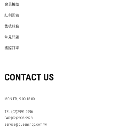
會員權益
MEMBER
紅利回饋
REWARDS POINTS
售後服務
RETURN POLICY
常見問題
FAQ
國際訂單
OVERSEAS ORDERS
CONTACT US
MON-FRI, 9:00-18:00
TEL:(02)2995-9996
FAX:(02)2995-9978
service@queenshop.com.tw