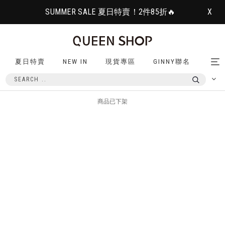
SUMMER SALE 夏日特賣！2件85折🔥
X
夏日特賣
NEW IN
現貨專區
GINNY聯名
Tog
nav
商品已下架