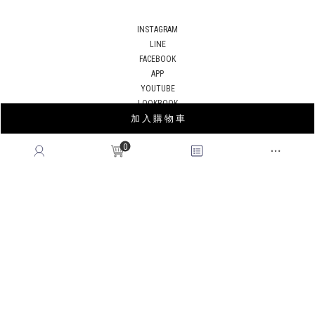
INSTAGRAM
LINE
FACEBOOK
APP
YOUTUBE
LOOKBOOK
加 入 購 物 車
BLOG
0
薩摩亞商皇后國際有限公司台灣分公司｜統編53678183
© 2026
QUEENSHOP
. All Rights Reserved