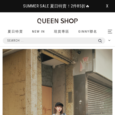
SUMMER SALE 夏日特賣！2件85折🔥
X
夏日特賣
NEW IN
現貨專區
GINNY聯名
Tog
nav