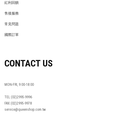
紅利回饋
REWARDS POINTS
售後服務
RETURN POLICY
常見問題
FAQ
國際訂單
OVERSEAS ORDERS
CONTACT US
MON-FRI, 9:00-18:00
TEL:(02)2995-9996
FAX:(02)2995-9978
service@queenshop.com.tw