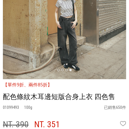
【單件9折、兩件85折】
配色條紋木耳邊短版合身上衣 四色售
01099493
100
已銷售650件
NT. 390
NT. 351
W