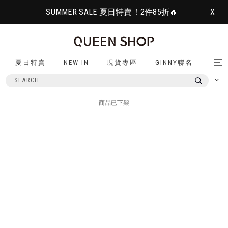
SUMMER SALE 夏日特賣！2件85折🔥
X
夏日特賣
NEW IN
現貨專區
GINNY聯名
Tog
nav
商品已下架