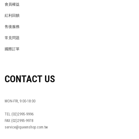
會員權益
MEMBER
紅利回饋
REWARDS POINTS
售後服務
RETURN POLICY
常見問題
FAQ
國際訂單
OVERSEAS ORDERS
CONTACT US
MON-FRI, 9:00-18:00
TEL:(02)2995-9996
FAX:(02)2995-9978
service@queenshop.com.tw