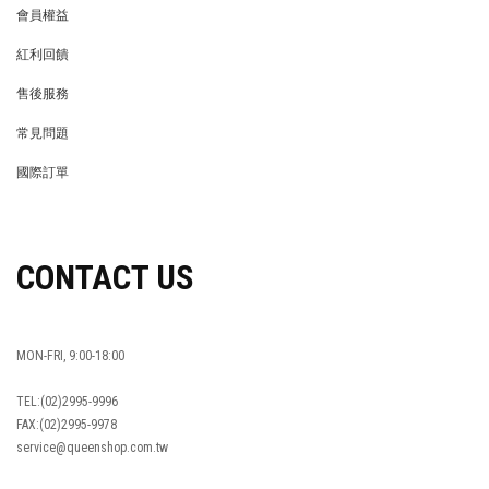
會員權益
MEMBER
紅利回饋
REWARDS POINTS
售後服務
RETURN POLICY
常見問題
FAQ
國際訂單
OVERSEAS ORDERS
CONTACT US
MON-FRI, 9:00-18:00
TEL:(02)2995-9996
FAX:(02)2995-9978
service@queenshop.com.tw