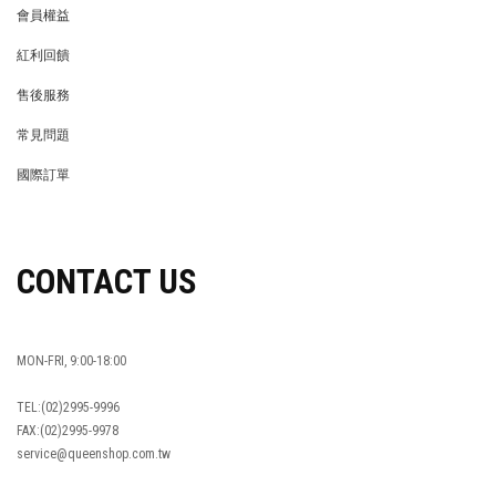
會員權益
MEMBER
紅利回饋
REWARDS POINTS
售後服務
RETURN POLICY
常見問題
FAQ
國際訂單
OVERSEAS ORDERS
CONTACT US
MON-FRI, 9:00-18:00
TEL:(02)2995-9996
FAX:(02)2995-9978
service@queenshop.com.tw