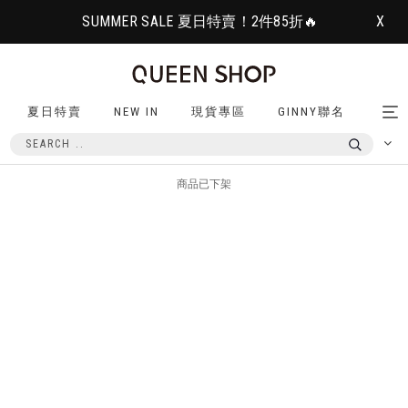
SUMMER SALE 夏日特賣！2件85折🔥
X
夏日特賣
NEW IN
現貨專區
GINNY聯名
Tog
nav
商品已下架