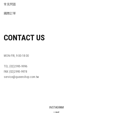
RETURN POLICY
常見問題
FAQ
國際訂單
OVERSEAS ORDERS
CONTACT US
MON-FRI, 9:00-18:00
TEL:(02)2995-9996
FAX:(02)2995-9978
service@queenshop.com.tw
INSTAGRAM
LINE