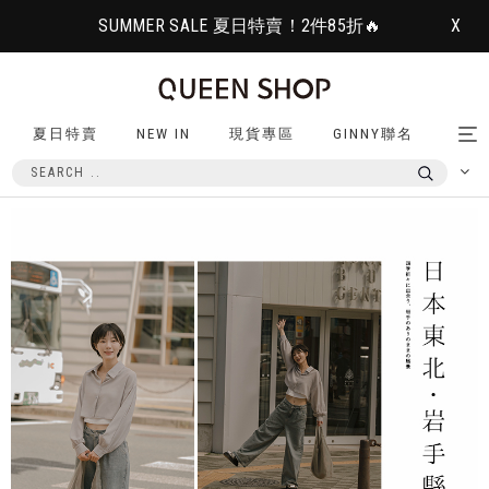
SUMMER SALE 夏日特賣！2件85折🔥
X
夏日特賣
NEW IN
現貨專區
GINNY聯名
Tog
nav