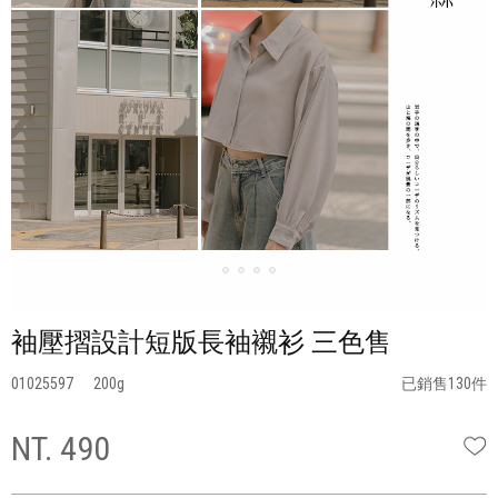
袖壓摺設計短版長袖襯衫 三色售
01025597
200
已銷售130件
NT. 490
W