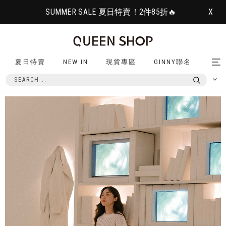
SUMMER SALE 夏日特賣！2件85折🔥
X
夏日特賣
NEW IN
現貨專區
GINNY聯名
Tog
nav