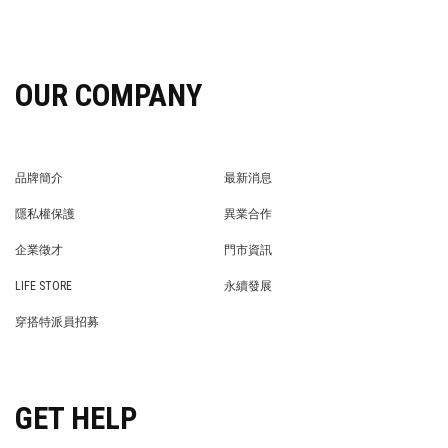
OUR COMPANY
品牌簡介
最新消息
BRAND STORY
NEWS
隱私權保護
異業合作
PRIVACY POLICY
BRAND COOPERATION
企業徵才
門市資訊
WE’RE HIRING!
STORE
LIFE STORE
永續發展
LIFE STORE
永續發展
穿搭特派員招募
穿搭特派員招募
GET HELP