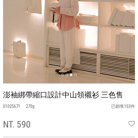
澎袖綁帶縮口設計中山領襯衫 三色售
01025671
270
已銷售153件
NT. 590
W