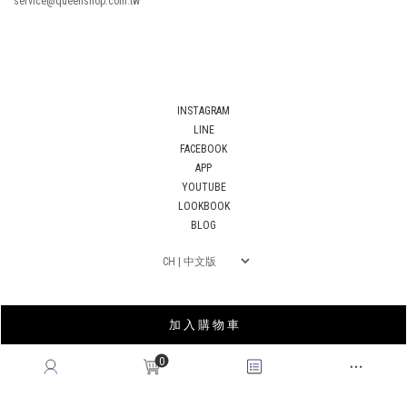
service@queenshop.com.tw
INSTAGRAM
LINE
FACEBOOK
APP
YOUTUBE
LOOKBOOK
BLOG
加 入 購 物 車
0
薩摩亞商皇后國際有限公司台灣分公司｜統編53678183
© 2026
QUEENSHOP
. All Rights Reserved