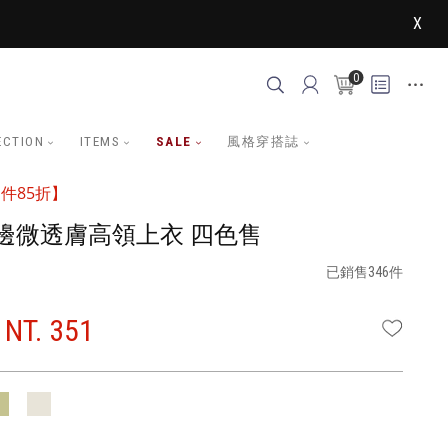
X
0
ECTION
ITEMS
SALE
風格穿搭誌
件85折】
邊微透膚高領上衣 四色售
已銷售346件
NT. 351
WISHLI