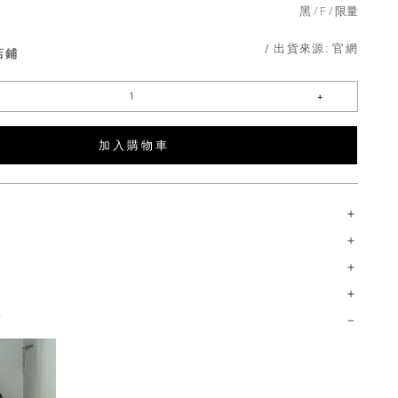
黑
F
限量
/ 出貨來源:
官網
店鋪
加 入 購 物 車
薦