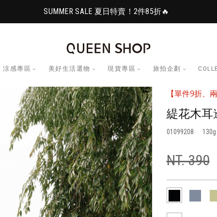
SUMMER SALE 夏日特賣！2件85折🔥
涼感專區
美好生活選物
現貨專區
旅拍企劃
COLL
【單件9折、兩
緹花木耳
01099208
130
NT. 390