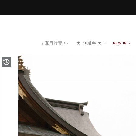
\ 夏日特賣 /
★ 20週年 ★
NEW IN