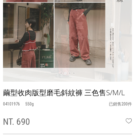
繭型收肉版型磨毛斜紋褲 三色售S/M/L
04101976
550
已銷售200件
NT. 690
W