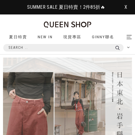
SUMMER SALE 夏日特賣！2件85折🔥
X
夏日特賣
NEW IN
現貨專區
GINNY聯名
Tog
nav