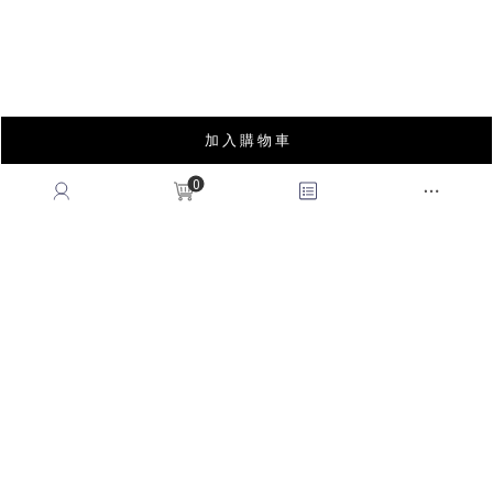
GET HELP
加 入 購 物 車
會員權益
MEMBER
0
紅利回饋
REWARDS POINTS
售後服務
RETURN POLICY
常見問題
FAQ
國際訂單
OVERSEAS ORDERS
CONTACT US