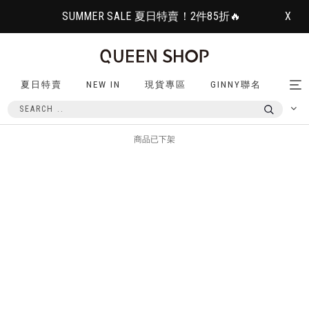
SUMMER SALE 夏日特賣！2件85折🔥
X
夏日特賣
NEW IN
現貨專區
GINNY聯名
Tog
nav
商品已下架