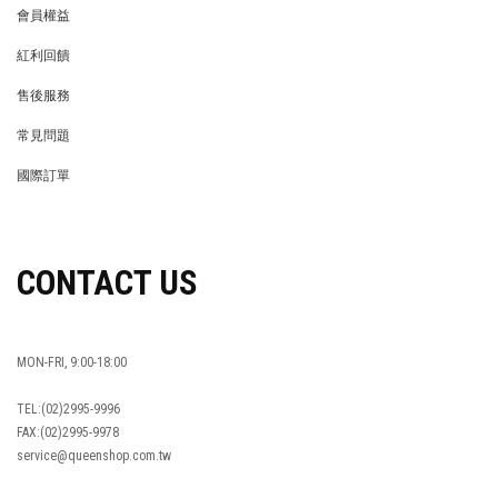
會員權益
MEMBER
紅利回饋
REWARDS POINTS
售後服務
RETURN POLICY
常見問題
FAQ
國際訂單
OVERSEAS ORDERS
CONTACT US
MON-FRI, 9:00-18:00
TEL:(02)2995-9996
FAX:(02)2995-9978
service@queenshop.com.tw