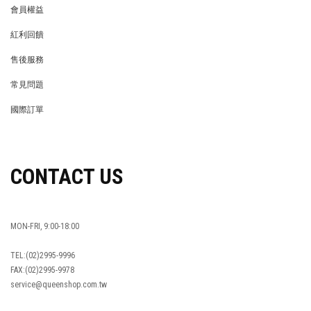
會員權益
MEMBER
紅利回饋
REWARDS POINTS
售後服務
RETURN POLICY
常見問題
FAQ
國際訂單
OVERSEAS ORDERS
CONTACT US
MON-FRI, 9:00-18:00
TEL:(02)2995-9996
FAX:(02)2995-9978
service@queenshop.com.tw