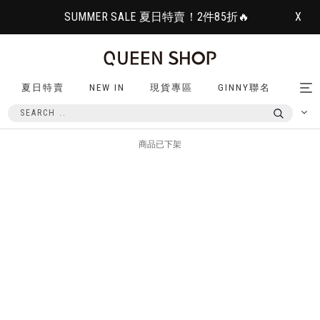
SUMMER SALE 夏日特賣！2件85折🔥
X
夏日特賣
NEW IN
現貨專區
GINNY聯名
Tog
nav
商品已下架