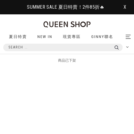
SUMMER SALE 夏日特賣！2件85折🔥
X
夏日特賣
NEW IN
現貨專區
GINNY聯名
Tog
nav
商品已下架