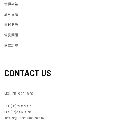
會員權益
MEMBER
紅利回饋
REWARDS POINTS
售後服務
RETURN POLICY
常見問題
FAQ
國際訂單
OVERSEAS ORDERS
CONTACT US
MON-FRI, 9:00-18:00
TEL:(02)2995-9996
FAX:(02)2995-9978
service@queenshop.com.tw