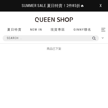
SUMMER SALE 夏日特賣！2件85折🔥
X
夏日特賣
NEW IN
現貨專區
GINNY聯名
Tog
nav
商品已下架