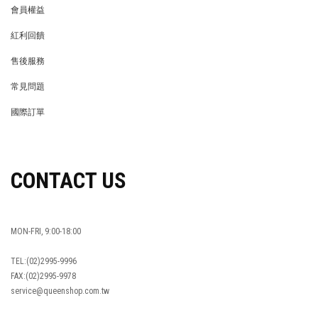
會員權益
MEMBER
紅利回饋
REWARDS POINTS
售後服務
RETURN POLICY
常見問題
FAQ
國際訂單
OVERSEAS ORDERS
CONTACT US
MON-FRI, 9:00-18:00
TEL:(02)2995-9996
FAX:(02)2995-9978
service@queenshop.com.tw