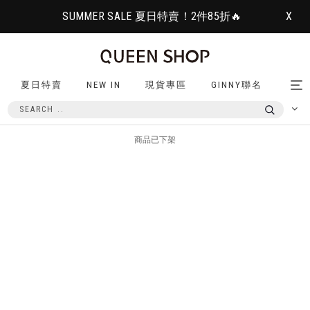
SUMMER SALE 夏日特賣！2件85折🔥
X
夏日特賣
NEW IN
現貨專區
GINNY聯名
Tog
nav
商品已下架