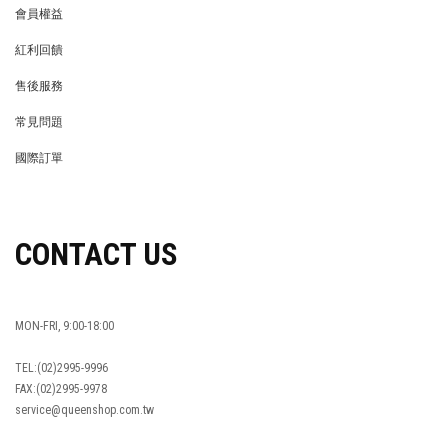
會員權益
MEMBER
紅利回饋
REWARDS POINTS
售後服務
RETURN POLICY
常見問題
FAQ
國際訂單
OVERSEAS ORDERS
CONTACT US
MON-FRI, 9:00-18:00
TEL:(02)2995-9996
FAX:(02)2995-9978
service@queenshop.com.tw