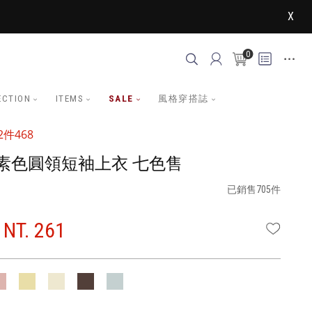
X
0
ECTION
ITEMS
SALE
風格穿搭誌
件468
素色圓領短袖上衣 七色售
已銷售705件
NT. 261
WISHLI