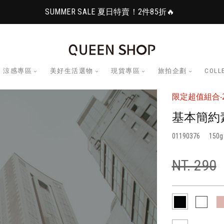
SUMMER SALE 夏日特賣！2件85折🔥
涼感專區
美好生活選物
現貨專區
旅拍企劃
COLL
限定超值組合‧2
基本簡約
01190376
150
NT. 290