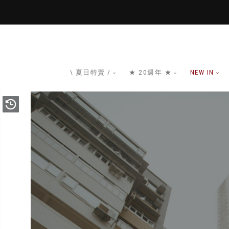
\ 夏日特賣 /
★ 20週年 ★
NEW IN