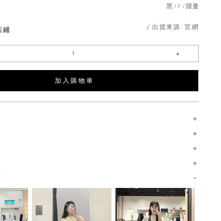
黑
F
限量
/ 出貨來源:
官網
店鋪
加 入 購 物 車
薦