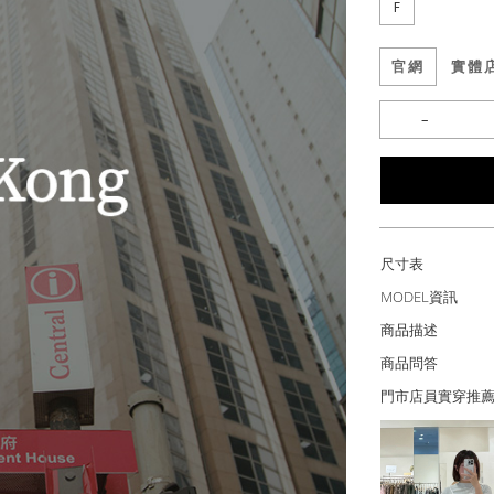
F
官網
實體
尺寸表
MODEL資訊
商品描述
商品問答
門市店員實穿推