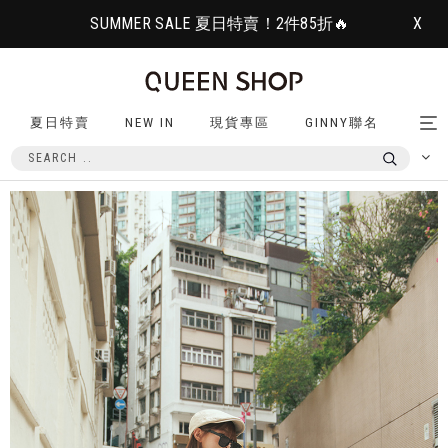
SUMMER SALE 夏日特賣！2件85折🔥
X
夏日特賣
NEW IN
現貨專區
GINNY聯名
Tog
nav