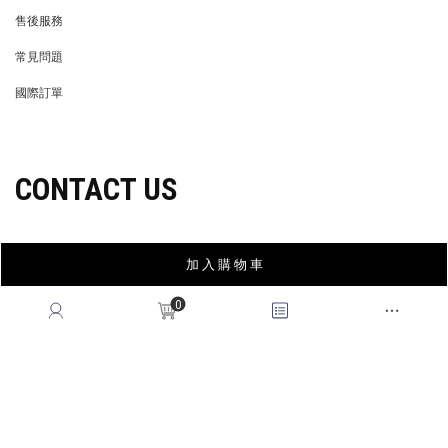
穿搭特派員招募
GET HELP
會員權益
MEMBER
紅利回饋
REWARDS POINTS
售後服務
RETURN POLICY
加 入 購 物 車
常見問題
FAQ
0
國際訂單
OVERSEAS ORDERS
CONTACT US