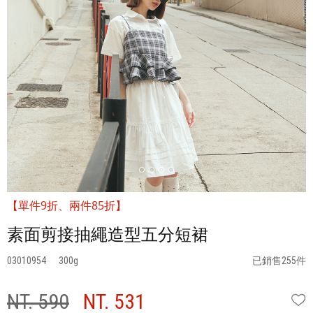
【單件9折、兩件85折】
素面剪接抽繩造型五分短裙
03010954
300
已銷售255件
NT. 590
NT. 531
W