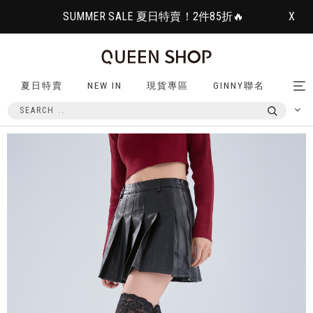
SUMMER SALE 夏日特賣！2件85折🔥
X
夏日特賣
NEW IN
現貨專區
GINNY聯名
Tog
nav