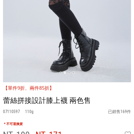
【單件9折、兩件85折】
蕾絲拼接設計膝上襪 兩色售
07110597
110
已銷售169件
* 不可退換貨
W