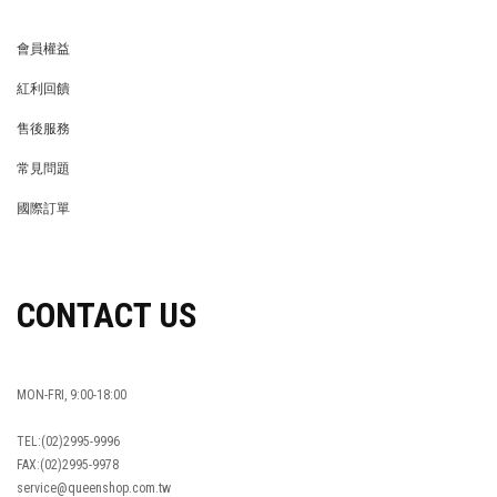
會員權益
MEMBER
紅利回饋
REWARDS POINTS
售後服務
RETURN POLICY
常見問題
FAQ
國際訂單
OVERSEAS ORDERS
CONTACT US
MON-FRI, 9:00-18:00
TEL:(02)2995-9996
FAX:(02)2995-9978
service@queenshop.com.tw