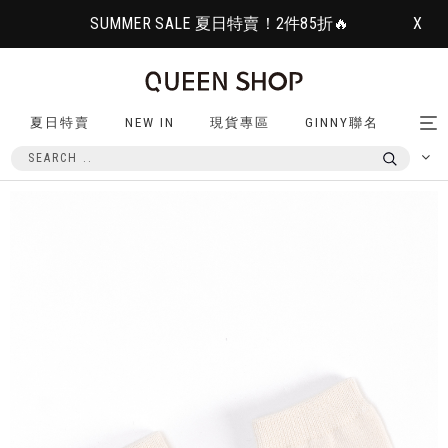
SUMMER SALE 夏日特賣！2件85折🔥
X
夏日特賣
NEW IN
現貨專區
GINNY聯名
Tog
nav