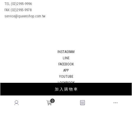
TEL:(02)2995-9996
FAX:(02)2995-9978
service@queenshop.com.tw
INSTAGRAM
LINE
FACEBOOK
APP
YOUTUBE
LOOKBOOK
加 入 購 物 車
BLOG
0