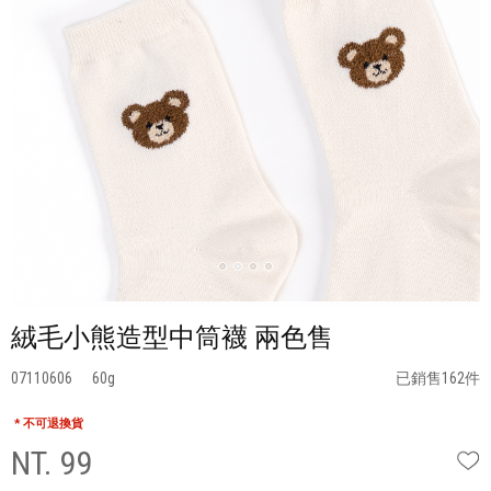
絨毛小熊造型中筒襪 兩色售
07110606
60
已銷售162件
* 不可退換貨
NT. 99
W