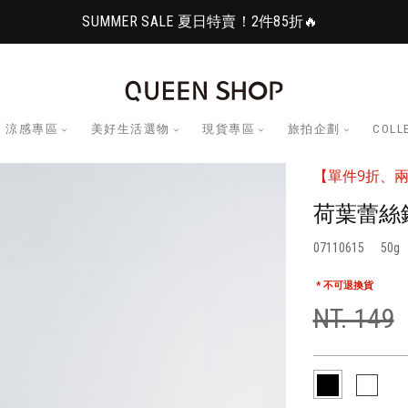
SUMMER SALE 夏日特賣！2件85折🔥
涼感專區
美好生活選物
現貨專區
旅拍企劃
COLL
【單件9折、兩
荷葉蕾絲
07110615
50
* 不可退換貨
NT. 149