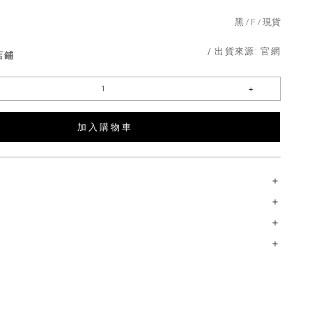
黑
F
現貨
/ 出貨來源:
官網
店鋪
加 入 購 物 車