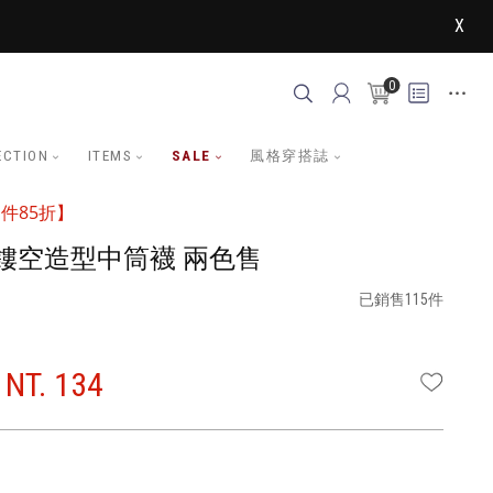
X
0
ECTION
ITEMS
SALE
風格穿搭誌
件85折】
鏤空造型中筒襪 兩色售
已銷售115件
NT. 134
WISHLI