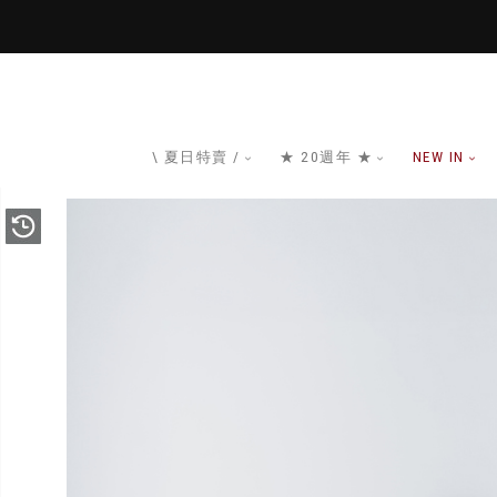
\ 夏日特賣 /
★ 20週年 ★
NEW IN