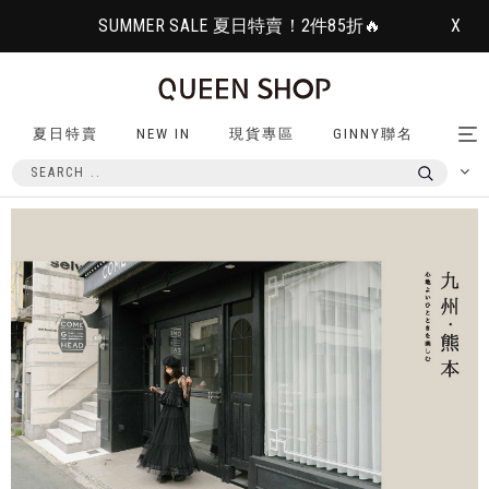
SUMMER SALE 夏日特賣！2件85折🔥
X
夏日特賣
NEW IN
現貨專區
GINNY聯名
Tog
nav