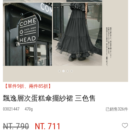
【單件9折、兩件85折】
飄逸層次蛋糕傘擺紗裙 三色售
03021447
470
已銷售326件
NT. 790
NT. 711
W