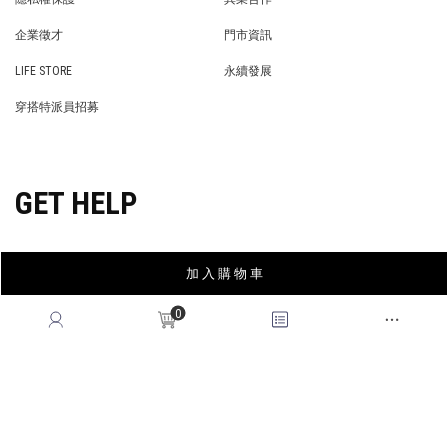
PRIVACY POLICY
BRAND COOPERATION
企業徵才
門市資訊
WE’RE HIRING!
STORE
LIFE STORE
永續發展
LIFE STORE
永續發展
穿搭特派員招募
穿搭特派員招募
GET HELP
加 入 購 物 車
會員權益
MEMBER
0
紅利回饋
REWARDS POINTS
售後服務
RETURN POLICY
常見問題
FAQ
國際訂單