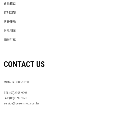
會員權益
MEMBER
紅利回饋
REWARDS POINTS
售後服務
RETURN POLICY
常見問題
FAQ
國際訂單
OVERSEAS ORDERS
CONTACT US
MON-FRI, 9:00-18:00
TEL:(02)2995-9996
FAX:(02)2995-9978
service@queenshop.com.tw