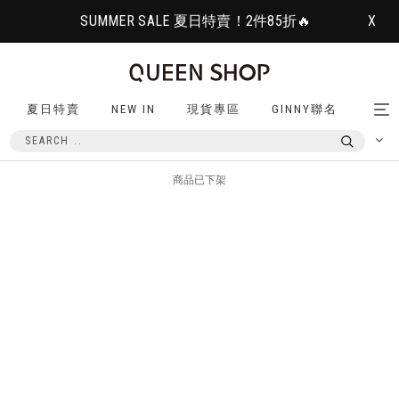
SUMMER SALE 夏日特賣！2件85折🔥
X
夏日特賣
NEW IN
現貨專區
GINNY聯名
Tog
nav
商品已下架