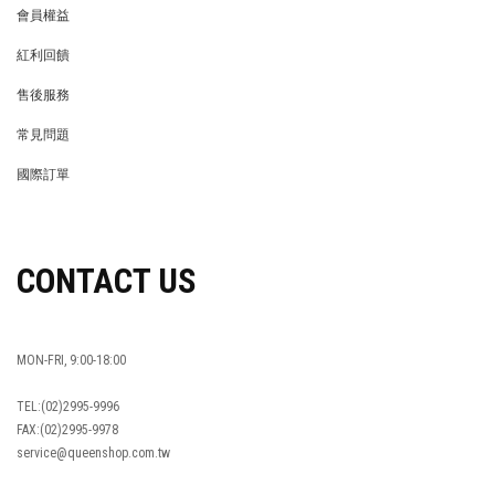
會員權益
MEMBER
紅利回饋
REWARDS POINTS
售後服務
RETURN POLICY
常見問題
FAQ
國際訂單
OVERSEAS ORDERS
CONTACT US
MON-FRI, 9:00-18:00
TEL:(02)2995-9996
FAX:(02)2995-9978
service@queenshop.com.tw