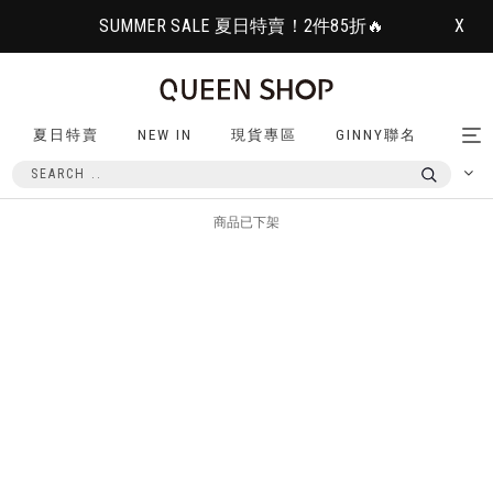
SUMMER SALE 夏日特賣！2件85折🔥
X
夏日特賣
NEW IN
現貨專區
GINNY聯名
Tog
nav
商品已下架