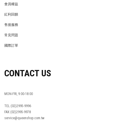
會員權益
MEMBER
紅利回饋
REWARDS POINTS
售後服務
RETURN POLICY
常見問題
FAQ
國際訂單
OVERSEAS ORDERS
CONTACT US
MON-FRI, 9:00-18:00
TEL:(02)2995-9996
FAX:(02)2995-9978
service@queenshop.com.tw