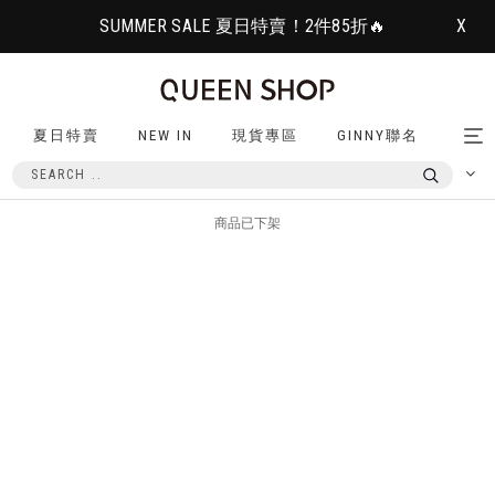
SUMMER SALE 夏日特賣！2件85折🔥
X
夏日特賣
NEW IN
現貨專區
GINNY聯名
Tog
nav
商品已下架