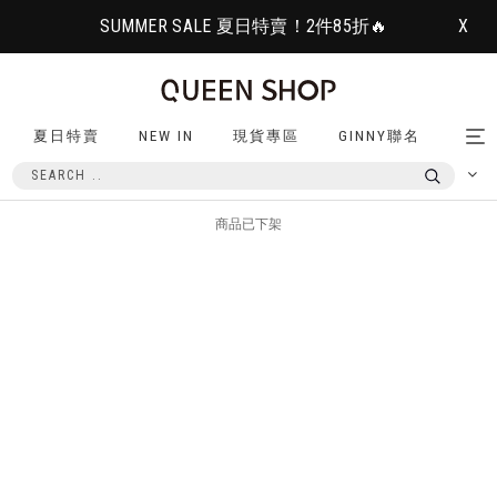
SUMMER SALE 夏日特賣！2件85折🔥
X
夏日特賣
NEW IN
現貨專區
GINNY聯名
Tog
nav
商品已下架