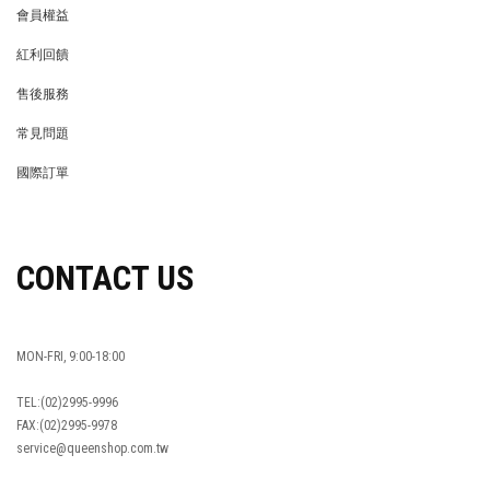
會員權益
MEMBER
紅利回饋
REWARDS POINTS
售後服務
RETURN POLICY
常見問題
FAQ
國際訂單
OVERSEAS ORDERS
CONTACT US
MON-FRI, 9:00-18:00
TEL:(02)2995-9996
FAX:(02)2995-9978
service@queenshop.com.tw