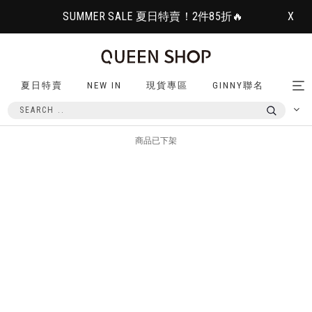
SUMMER SALE 夏日特賣！2件85折🔥
X
夏日特賣
NEW IN
現貨專區
GINNY聯名
Tog
nav
商品已下架