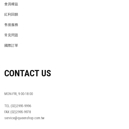
會員權益
MEMBER
紅利回饋
REWARDS POINTS
售後服務
RETURN POLICY
常見問題
FAQ
國際訂單
OVERSEAS ORDERS
CONTACT US
MON-FRI, 9:00-18:00
TEL:(02)2995-9996
FAX:(02)2995-9978
service@queenshop.com.tw