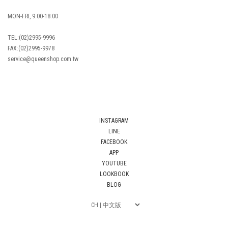
MON-FRI, 9:00-18:00
TEL:(02)2995-9996
FAX:(02)2995-9978
service@queenshop.com.tw
INSTAGRAM
LINE
FACEBOOK
APP
YOUTUBE
LOOKBOOK
BLOG