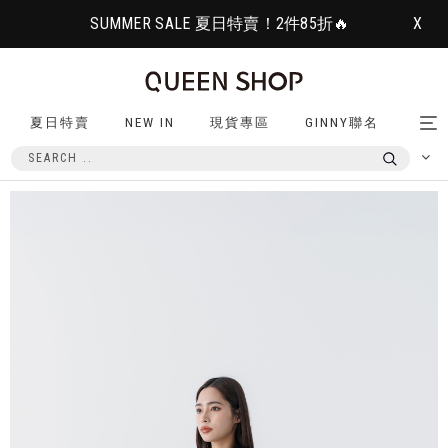
SUMMER SALE 夏日特賣！2件85折🔥
X
夏日特賣
NEW IN
現貨專區
GINNY聯名
Tog
nav