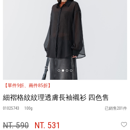
【單件9折、兩件85折】
細褶格紋紋理透膚長袖襯衫 四色售
01025743
100
已銷售201件
NT. 590
NT. 531
W