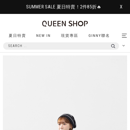
SUMMER SALE 夏日特賣！2件85折🔥
X
夏日特賣
NEW IN
現貨專區
GINNY聯名
Tog
nav