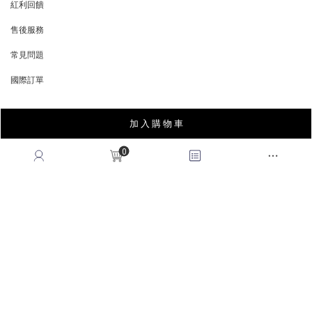
紅利回饋
REWARDS POINTS
售後服務
RETURN POLICY
常見問題
FAQ
國際訂單
OVERSEAS ORDERS
加 入 購 物 車
CONTACT US
0
MON-FRI, 9:00-18:00
TEL:(02)2995-9996
FAX:(02)2995-9978
service@queenshop.com.tw