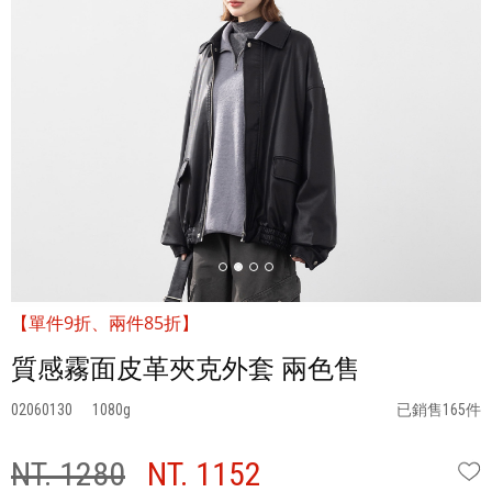
【單件9折、兩件85折】
質感霧面皮革夾克外套 兩色售
02060130
1080
已銷售165件
NT. 1280
NT. 1152
W