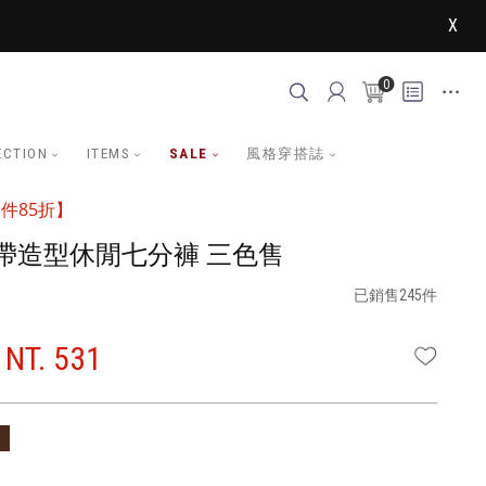
X
0
ECTION
ITEMS
SALE
風格穿搭誌
件85折】
帶造型休閒七分褲 三色售
已銷售245件
NT. 531
WISHLI