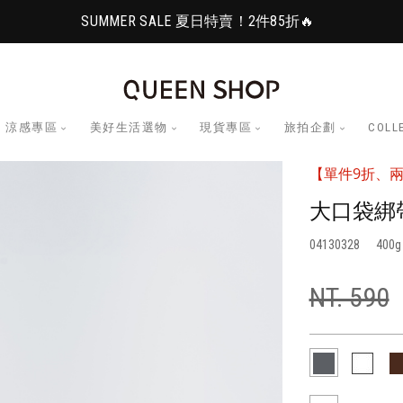
SUMMER SALE 夏日特賣！2件85折🔥
涼感專區
美好生活選物
現貨專區
旅拍企劃
COLL
【單件9折、兩
大口袋綁
04130328
400
NT. 590