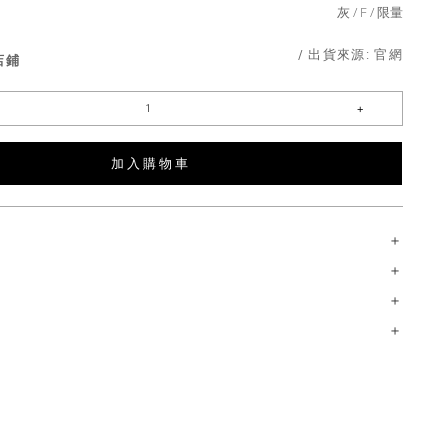
灰
F
限量
/ 出貨來源:
官網
店鋪
加 入 購 物 車