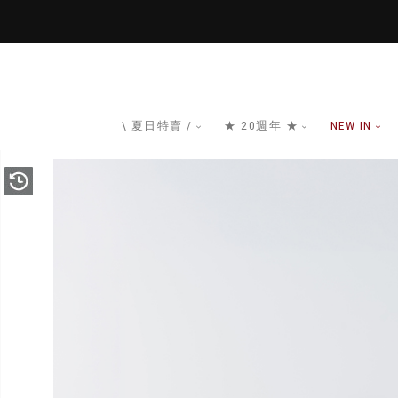
\ 夏日特賣 /
★ 20週年 ★
NEW IN