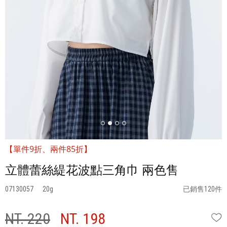
【單件9折、兩件85折】
立體蕾絲緹花波點三角巾 兩色售
07130057
20
已銷售120件
NT. 220
NT. 198
W