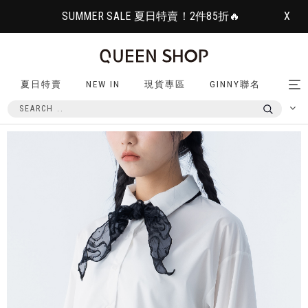
SUMMER SALE 夏日特賣！2件85折🔥
X
夏日特賣
NEW IN
現貨專區
GINNY聯名
Tog
nav