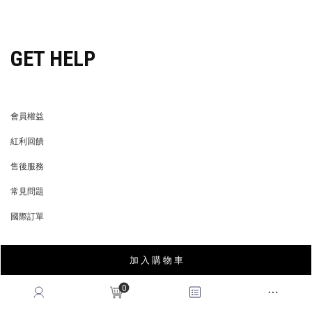
PRIVACY POLICY
BRAND COOPERATION
企業徵才
門市資訊
WE’RE HIRING!
STORE
LIFE STORE
永續發展
LIFE STORE
永續發展
穿搭特派員招募
穿搭特派員招募
GET HELP
會員權益
MEMBER
紅利回饋
REWARDS POINTS
售後服務
RETURN POLICY
加 入 購 物 車
常見問題
FAQ
0
國際訂單
OVERSEAS ORDERS