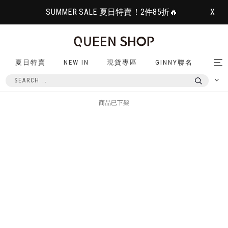
SUMMER SALE 夏日特賣！2件85折🔥
X
夏日特賣
NEW IN
現貨專區
GINNY聯名
Tog
nav
商品已下架