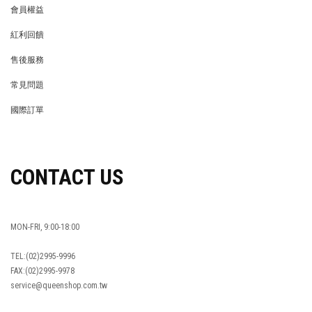
會員權益
MEMBER
紅利回饋
REWARDS POINTS
售後服務
RETURN POLICY
常見問題
FAQ
國際訂單
OVERSEAS ORDERS
CONTACT US
MON-FRI, 9:00-18:00
TEL:(02)2995-9996
FAX:(02)2995-9978
service@queenshop.com.tw