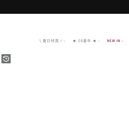
\ 夏日特賣 /
★ 20週年 ★
NEW IN