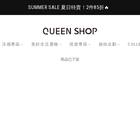
SUMMER SALE 夏日特賣！2件85折🔥
涼感專區
美好生活選物
現貨專區
旅拍企劃
COLL
商品已下架