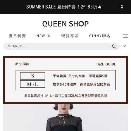
SUMMER SALE 夏日特賣！2件85折🔥
X
夏日特賣
NEW IN
現貨專區
GINNY聯名
Tog
nav