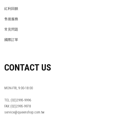
MEMBER
紅利回饋
REWARDS POINTS
售後服務
RETURN POLICY
常見問題
FAQ
國際訂單
OVERSEAS ORDERS
CONTACT US
MON-FRI, 9:00-18:00
TEL:(02)2995-9996
FAX:(02)2995-9978
service@queenshop.com.tw