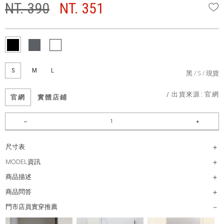
NT. 390
NT. 351
W
S
M
L
黑
S
現貨
/ 出貨來源:
官網
官網
實體店鋪
尺寸表
MODEL資訊
商品描述
商品問答
門市店員實穿推薦