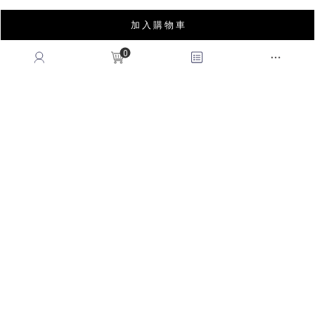
MON-FRI, 9:00-18:00
加 入 購 物 車
TEL:(02)2995-9996
0
FAX:(02)2995-9978
service@queenshop.com.tw
INSTAGRAM
LINE
FACEBOOK
APP
YOUTUBE
LOOKBOOK
BLOG