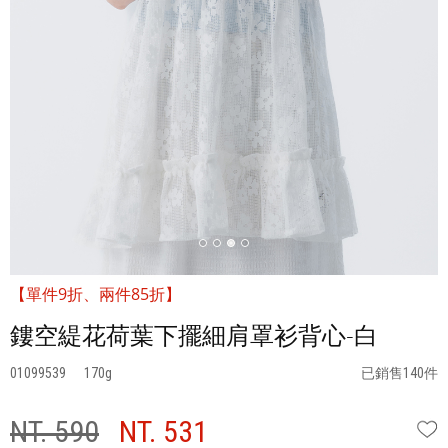
【單件9折、兩件85折】
鏤空緹花荷葉下擺細肩罩衫背心-白
01099539
170
已銷售140件
NT. 590
NT. 531
W