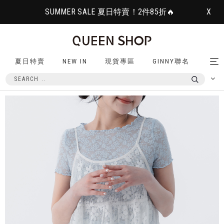
SUMMER SALE 夏日特賣！2件85折🔥
X
夏日特賣
NEW IN
現貨專區
GINNY聯名
Tog
nav