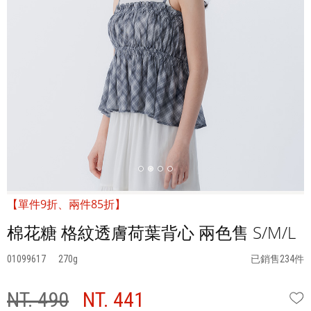
【單件9折、兩件85折】
棉花糖 格紋透膚荷葉背心 兩色售 S/M/L
01099617
270
已銷售234件
NT. 490
NT. 441
W