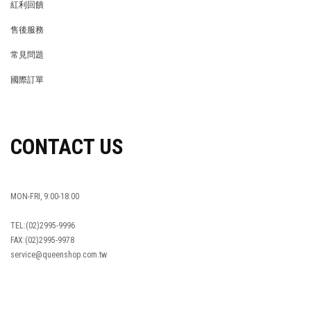
紅利回饋
REWARDS POINTS
售後服務
RETURN POLICY
常見問題
FAQ
國際訂單
OVERSEAS ORDERS
CONTACT US
MON-FRI, 9:00-18:00
TEL:(02)2995-9996
FAX:(02)2995-9978
service@queenshop.com.tw