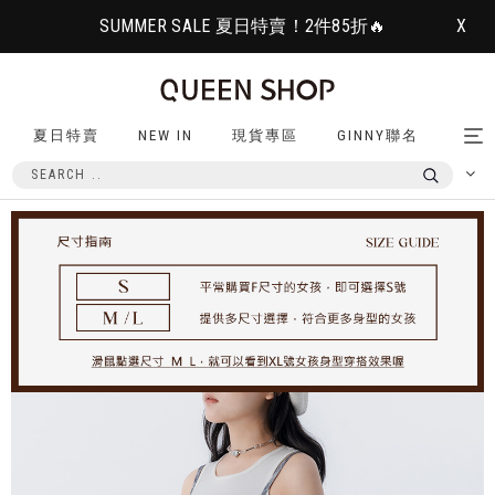
SUMMER SALE 夏日特賣！2件85折🔥
X
夏日特賣
NEW IN
現貨專區
GINNY聯名
Tog
nav