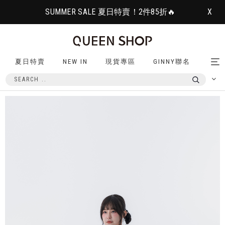
SUMMER SALE 夏日特賣！2件85折🔥
X
夏日特賣
NEW IN
現貨專區
GINNY聯名
Tog
nav