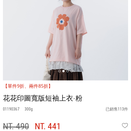
【單件9折、兩件85折】
花花印圖寬版短袖上衣-粉
01190367
300
已銷售113件
NT. 490
NT. 441
W