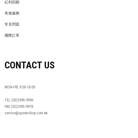
紅利回饋
REWARDS POINTS
售後服務
RETURN POLICY
常見問題
FAQ
國際訂單
OVERSEAS ORDERS
CONTACT US
MON-FRI, 9:00-18:00
TEL:(02)2995-9996
FAX:(02)2995-9978
service@queenshop.com.tw