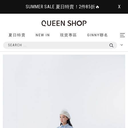
SUMMER SALE 夏日特賣！2件85折🔥
X
夏日特賣
NEW IN
現貨專區
GINNY聯名
Tog
nav