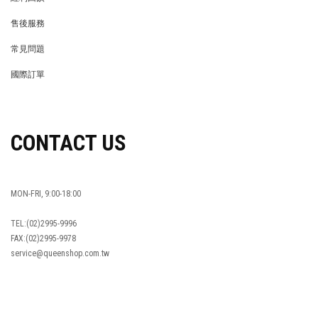
REWARDS POINTS
售後服務
RETURN POLICY
常見問題
FAQ
國際訂單
OVERSEAS ORDERS
CONTACT US
MON-FRI, 9:00-18:00
TEL:(02)2995-9996
FAX:(02)2995-9978
service@queenshop.com.tw