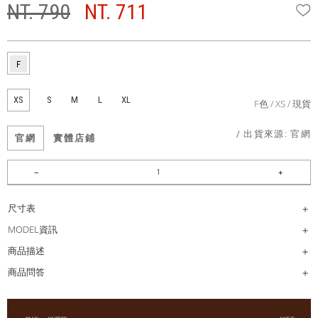
NT. 790
NT. 711
W
XS
S
M
L
XL
F色
XS
現貨
/ 出貨來源:
官網
官網
實體店鋪
尺寸表
MODEL資訊
商品描述
商品問答