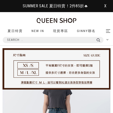
SUMMER SALE 夏日特賣！2件85折🔥
X
夏日特賣
NEW IN
現貨專區
GINNY聯名
Tog
nav