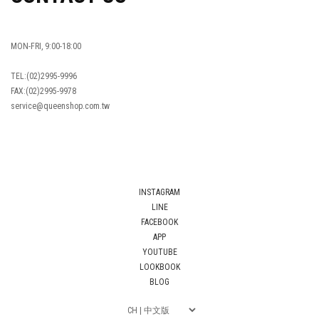
MON-FRI, 9:00-18:00
TEL:(02)2995-9996
FAX:(02)2995-9978
service@queenshop.com.tw
INSTAGRAM
LINE
FACEBOOK
APP
YOUTUBE
LOOKBOOK
BLOG