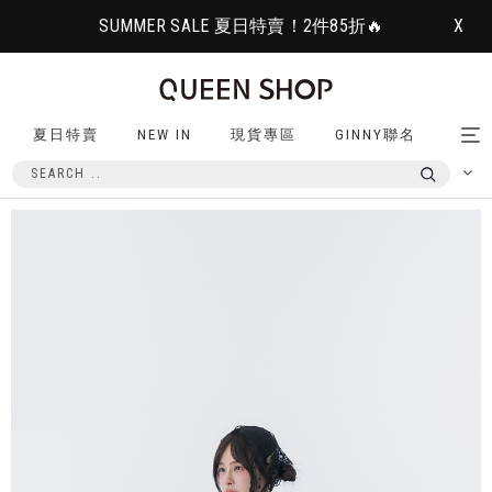
SUMMER SALE 夏日特賣！2件85折🔥
X
夏日特賣
NEW IN
現貨專區
GINNY聯名
Tog
nav