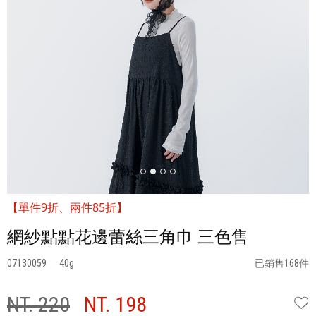
【單件9折、兩件85折】
網紗點點花邊蕾絲三角巾 三色售
07130059
40
已銷售168件
NT. 220
NT. 198
W