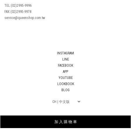
TEL:(02)2995-9996
FAX:(02)2995-9978
service@queenshop.com.tw
INSTAGRAM
LINE
FACEBOOK
APP
YOUTUBE
LOOKBOOK
BLOG
加 入 購 物 車