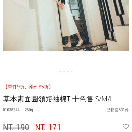
【單件9折、兩件85折】
基本素面圓領短袖棉T 十色售 S/M/L
01038244
250
已銷售531件
NT. 190
NT. 171
W