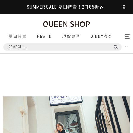
SUMMER SALE 夏日特賣！2件85折🔥
X
夏日特賣
NEW IN
現貨專區
GINNY聯名
Tog
nav