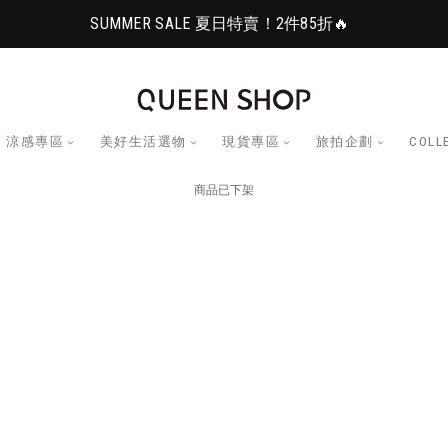
SUMMER SALE 夏日特賣！2件85折🔥
涼感專區
美好生活選物
現貨專區
旅拍企劃
COLL
商品已下架