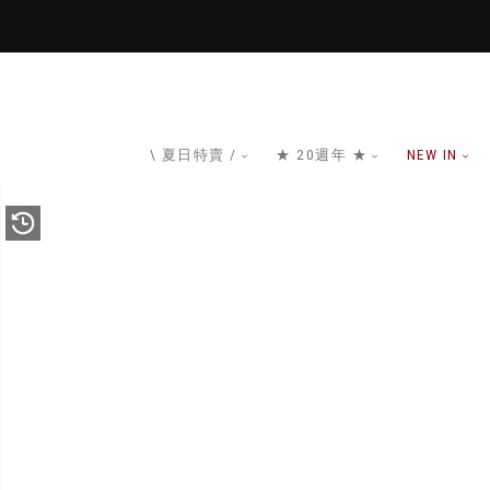
\ 夏日特賣 /
★ 20週年 ★
NEW IN