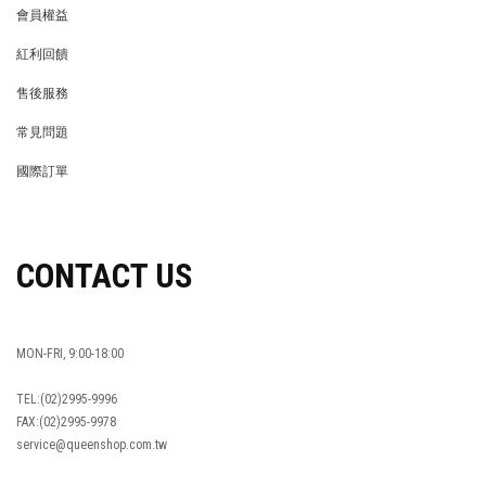
會員權益
MEMBER
紅利回饋
REWARDS POINTS
售後服務
RETURN POLICY
常見問題
FAQ
國際訂單
OVERSEAS ORDERS
CONTACT US
MON-FRI, 9:00-18:00
TEL:(02)2995-9996
FAX:(02)2995-9978
service@queenshop.com.tw