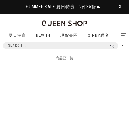
SUMMER SALE 夏日特賣！2件85折🔥
X
夏日特賣
NEW IN
現貨專區
GINNY聯名
Tog
nav
商品已下架