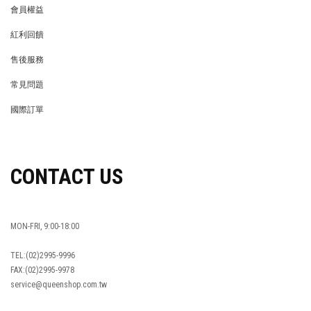
會員權益
MEMBER
紅利回饋
REWARDS POINTS
售後服務
RETURN POLICY
常見問題
FAQ
國際訂單
OVERSEAS ORDERS
CONTACT US
MON-FRI, 9:00-18:00
TEL:(02)2995-9996
FAX:(02)2995-9978
service@queenshop.com.tw