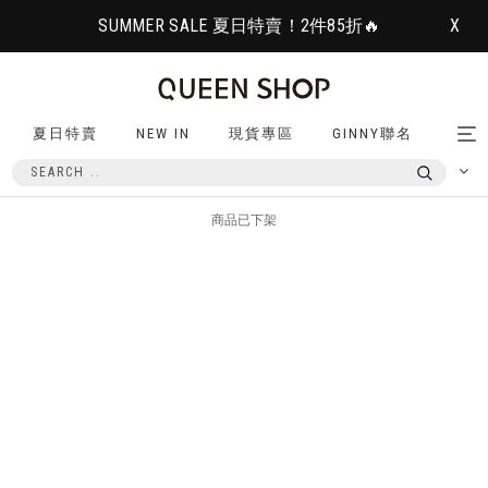
SUMMER SALE 夏日特賣！2件85折🔥
X
夏日特賣
NEW IN
現貨專區
GINNY聯名
Tog
nav
商品已下架