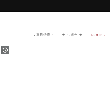
\ 夏日特賣 /
★ 20週年 ★
NEW IN