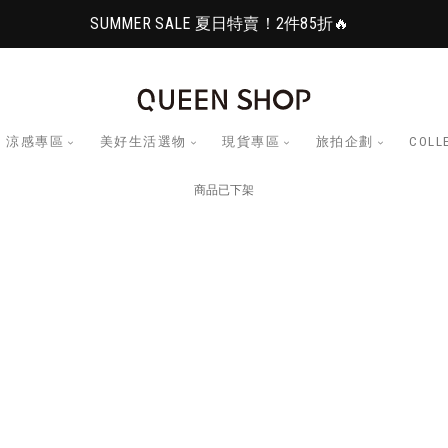
SUMMER SALE 夏日特賣！2件85折🔥
涼感專區
美好生活選物
現貨專區
旅拍企劃
COLL
商品已下架