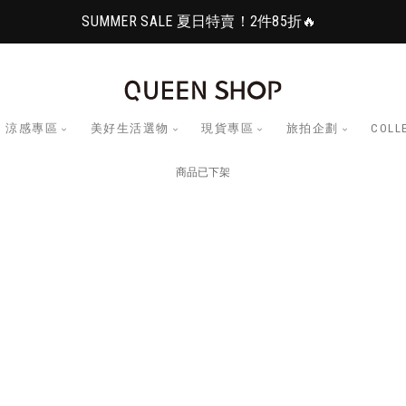
SUMMER SALE 夏日特賣！2件85折🔥
涼感專區
美好生活選物
現貨專區
旅拍企劃
COLL
商品已下架