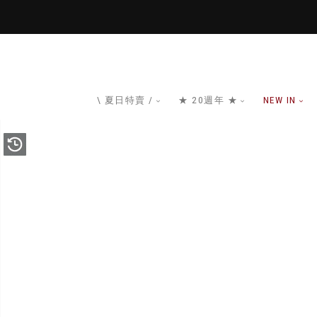
\ 夏日特賣 /
★ 20週年 ★
NEW IN