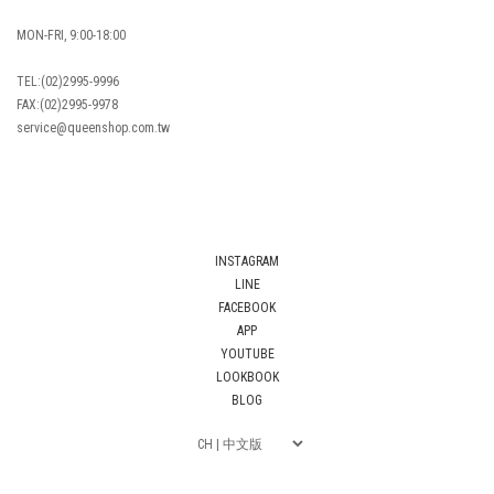
MON-FRI, 9:00-18:00
TEL:(02)2995-9996
FAX:(02)2995-9978
service@queenshop.com.tw
INSTAGRAM
LINE
FACEBOOK
APP
YOUTUBE
LOOKBOOK
BLOG