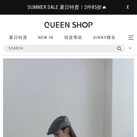
SUMMER SALE 夏日特賣！2件85折🔥
X
夏日特賣
NEW IN
現貨專區
GINNY聯名
Tog
nav