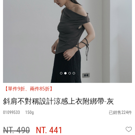
【單件9折、兩件85折】
斜肩不對稱設計涼感上衣附綁帶-灰
01099533
150
已銷售224件
NT. 490
NT. 441
W