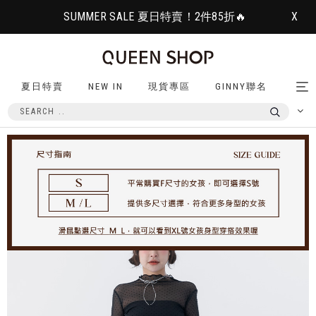
SUMMER SALE 夏日特賣！2件85折🔥
X
夏日特賣
NEW IN
現貨專區
GINNY聯名
Tog
nav