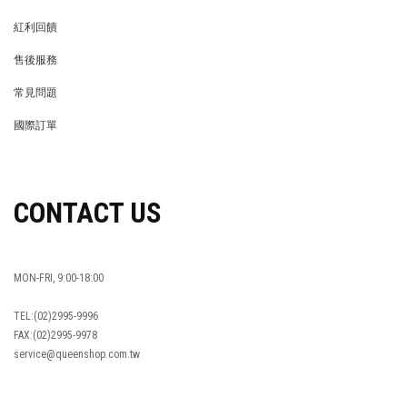
MEMBER
紅利回饋
REWARDS POINTS
售後服務
RETURN POLICY
常見問題
FAQ
國際訂單
OVERSEAS ORDERS
CONTACT US
MON-FRI, 9:00-18:00
TEL:(02)2995-9996
FAX:(02)2995-9978
service@queenshop.com.tw