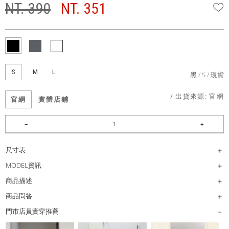
NT. 390
NT. 351
W
S
M
L
黑
S
現貨
/ 出貨來源:
官網
官網
實體店鋪
尺寸表
MODEL資訊
商品描述
商品問答
門市店員實穿推薦