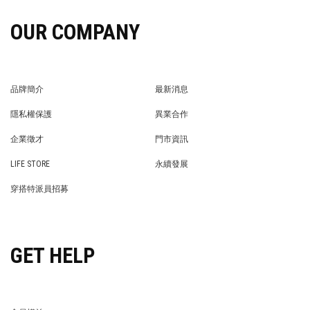
OUR COMPANY
品牌簡介
最新消息
BRAND STORY
NEWS
隱私權保護
異業合作
PRIVACY POLICY
BRAND COOPERATION
企業徵才
門市資訊
WE’RE HIRING!
STORE
LIFE STORE
永續發展
LIFE STORE
永續發展
穿搭特派員招募
穿搭特派員招募
GET HELP