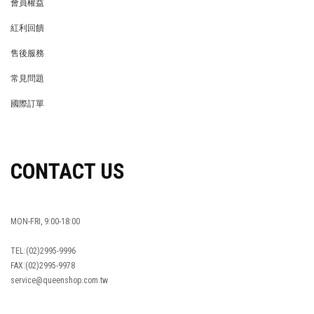
會員權益
MEMBER
紅利回饋
REWARDS POINTS
售後服務
RETURN POLICY
常見問題
FAQ
國際訂單
OVERSEAS ORDERS
CONTACT US
MON-FRI, 9:00-18:00
TEL:(02)2995-9996
FAX:(02)2995-9978
service@queenshop.com.tw