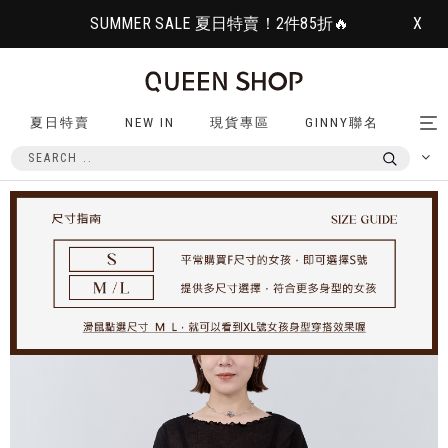
SUMMER SALE 夏日特賣！2件85折🔥
X
夏日特賣
NEW IN
現貨專區
GINNY聯名
Tog
nav