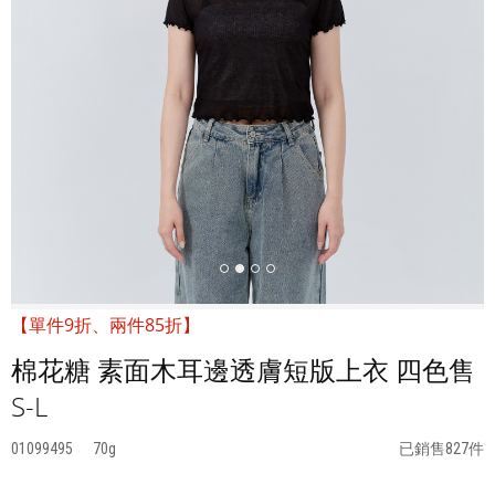
【單件9折、兩件85折】
棉花糖 素面木耳邊透膚短版上衣 四色售
S-L
01099495
70
已銷售827件