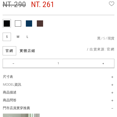
NT. 290
NT. 261
W
S
M
L
黑
S
現貨
/ 出貨來源:
官網
官網
實體店鋪
尺寸表
MODEL資訊
商品描述
商品問答
門市店員實穿推薦