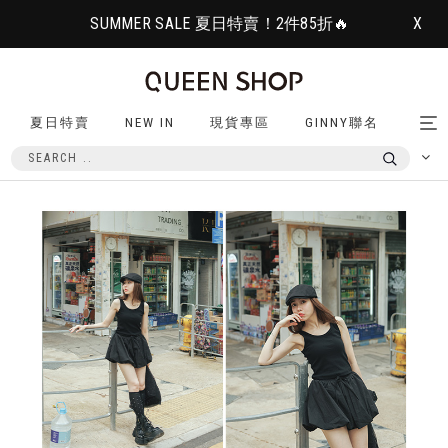
SUMMER SALE 夏日特賣！2件85折🔥
X
夏日特賣
NEW IN
現貨專區
GINNY聯名
Tog
nav