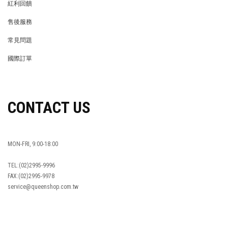
紅利回饋
REWARDS POINTS
售後服務
RETURN POLICY
常見問題
FAQ
國際訂單
OVERSEAS ORDERS
CONTACT US
MON-FRI, 9:00-18:00
TEL:(02)2995-9996
FAX:(02)2995-9978
service@queenshop.com.tw