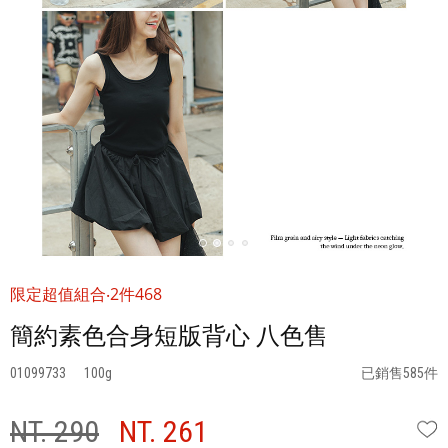
限定超值組合‧2件468
簡約素色合身短版背心 八色售
01099733
100
已銷售585件
NT. 290
NT. 261
W