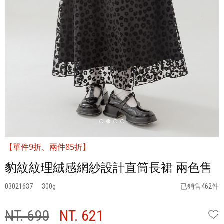
【單件9折、兩件85折】
豹紋紋理絨感網紗設計直筒長裙 兩色售
03021637
300
已銷售462件
NT. 690
NT. 621
W