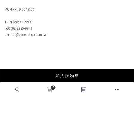
MON-FRI, 9:00-18:00
TEL:(02)2995-9996
FAX:(02)2995-9978
service@queenshop.com.tw
INSTAGRAM
加 入 購 物 車
LINE
FACEBOOK
0
APP
YOUTUBE
LOOKBOOK
BLOG