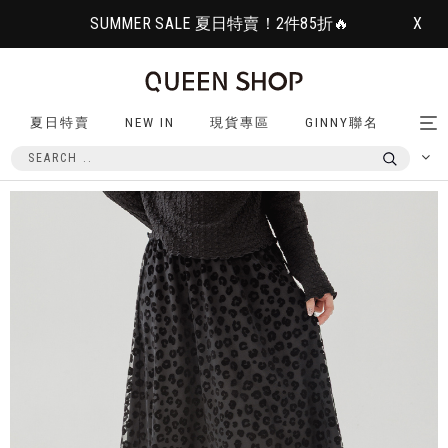
SUMMER SALE 夏日特賣！2件85折🔥
X
夏日特賣
NEW IN
現貨專區
GINNY聯名
Tog
nav